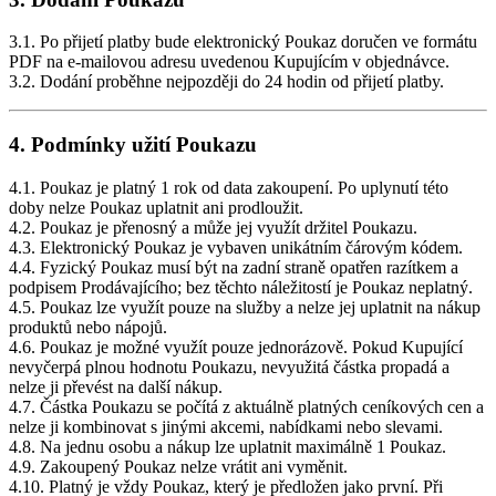
3.1. Po přijetí platby bude elektronický Poukaz doručen ve formátu
PDF na e-mailovou adresu uvedenou Kupujícím v objednávce.
3.2. Dodání proběhne nejpozději do 24 hodin od přijetí platby.
4. Podmínky užití Poukazu
4.1. Poukaz je platný 1 rok od data zakoupení. Po uplynutí této
doby nelze Poukaz uplatnit ani prodloužit.
4.2. Poukaz je přenosný a může jej využít držitel Poukazu.
4.3. Elektronický Poukaz je vybaven unikátním čárovým kódem.
4.4. Fyzický Poukaz musí být na zadní straně opatřen razítkem a
podpisem Prodávajícího; bez těchto náležitostí je Poukaz neplatný.
4.5. Poukaz lze využít pouze na služby a nelze jej uplatnit na nákup
produktů nebo nápojů.
4.6. Poukaz je možné využít pouze jednorázově. Pokud Kupující
nevyčerpá plnou hodnotu Poukazu, nevyužitá částka propadá a
nelze ji převést na další nákup.
4.7. Částka Poukazu se počítá z aktuálně platných ceníkových cen a
nelze ji kombinovat s jinými akcemi, nabídkami nebo slevami.
4.8. Na jednu osobu a nákup lze uplatnit maximálně 1 Poukaz.
4.9. Zakoupený Poukaz nelze vrátit ani vyměnit.
4.10. Platný je vždy Poukaz, který je předložen jako první. Při