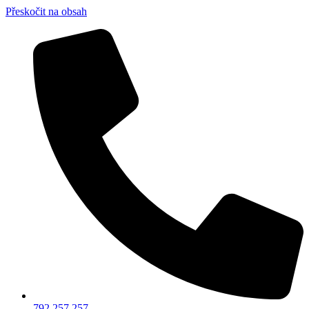
Přeskočit na obsah
792 257 257