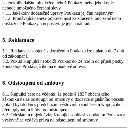
jakémkoliv dalším předložení téhož Poukazu nebo jeho kopie
nebude umožněno čerpání slevy.
4.11. Jakékoliv dodatečné úpravy Poukazu jej činí neplatným.
4.12. Prodávající nenese odpovědnost za ztracené, odcizené nebo
poškozené Poukazy a neposkytuje jejich náhradu.
5. Reklamace
5.1. Reklamace spojené s doručením Poukazu lze uplatnit do 7 dnů
od zakoupení.
5.2. Pokud Kupující neobdrží Poukaz do 24 hodin od přijetí platby,
kontaktuje Prodávajícího na e-mailové adrese.
6. Odstoupení od smlouvy
6.1. Kupující bere na vědomí, že podle § 1837 občanského
zákoníku nelze odstoupit od smlouvy o dodávce digitálního obsahu,
pokud byl dodán s předchozím výslovným souhlasem Kupujícího
před uplynutím lhůty pro odstoupení.
6.2. Odesláním objednávky Kupující souhlasí s dodáním Poukazu a
výslovně se vzdává práva na odstoupení od smlouvy.