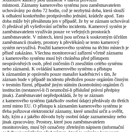
místnosti.
Záznamy kamerového systému jsou zaměstnavatelem
uchovávány po dobu 72 hodin, což je nezbytná doba, která slouží
k odhalení konkrétního protiprávního jednání, krádeže apod. Tato
doba může být přesáhnuta jen v případě, že by se záznam uchovával
či předával při vyšetřování určitého incidentu.
Kamerový systém je
zaměstnavatelem využíván pouze ve veřejných prostorách
zaměstnavatele. V místech, která jsou určena k soukromým účelům
zaměstnanců (toalety, prostory k převlékání) se tento kamerový
systém nevyužívá. Použití kamerového systému na těchto místech je
přísně zakázáno.
Všechna monitorovací zařízení včetně záznamu
z kamerového systému musí být chráněna před přístupem
neoprávněných osob, před zničením či zneužitím celého systému
nebo záznamů.
K ovládání kamerového systému a přístupu
k záznamům je oprávněn pouze manažer kadeřnictví s tím, že
záznam bude v případě incidentu předložen pouze orgánům činným
v trestním řízení, případně jiným státním (kontrolním) orgánům či
institucím (nestanoví-li či neumožní-li příslušné právní předpisy
jinak). Zaměstnavatel nepředpokládá, že by se záznam
z kamerového systému (jakékoliv osobní údaje) předávaly do třetích
zemí mimo EU.
O přístupu k záznamům kamerového systému je
třeba pořizovat elektronické záznamy, které umožní určit a ověřit,
kdy, kým a z jakého důvodu byly osobní údaje zaznamenány nebo
jinak zpracovány.
Prostory, které jsou zaměstnavatelem
monitorovány, musí být označeny zřetelným nápisem (informační