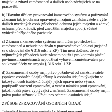
majetku a zdraví zaměstnanců a dalších osob zdržujících se na
pracovišti.
b) Hlavním účelem provozování kamerového systému a pořizování
záznamů tak je ochrana oprávněných zájmů zaměstnavatele a výše
dalších uvedených osob (všeobecná ochrana jejich majetku a zdraví,
ochrana před krádeží, před zneužitím majetku apod.), včetně
vyhledání případného pachatele.
c) Záznam z kamerového systému není určen pro sledování
zaměstnanců a nebude používán v pracovněprávní oblasti (nejedná
se o sledování dle § 316 odst. 2 ZP). Tím není dotčeno, že ve
výjimečných případech bude záznam použit i pro kontrolu plnění
povinnosti zaměstnanců nepoužívat vybavení zaměstnavatele pro
soukromé účely ve smyslu § 316 odst. 1 ZP.
d) Zaznamenané osoby mají právo požadovat od zaměstnavatele
(správce osobních údajů) přístup k osobním údajům týkajícím se
takových osob (subjektů údajů), jejich opravu nebo výmaz,
popřípadě omezení zpracování, a vznést námitku proti zpracování,
jakož i další práva vyplývající z nařízení. Zaznamenané osoby mají i
právo podat stížnost k Úřadu pro ochranu osobních údajů.
ZPŮSOB ZPRACOVÁNÍ OSOBNÍCH ÚDAJŮ
Jednotlivé kamery jsou umístěné v hlavní provozní