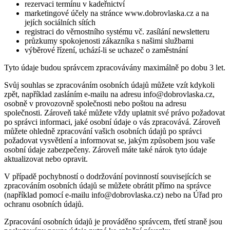
rezervaci termínu v kadeřnictví
marketingové účely na stránce www.dobrovlaska.cz a na
jejích sociálních sítích
registraci do věrnostního systému vč. zasílání newsletteru
průzkumy spokojenosti zákazníka s našimi službami
výběrové řízení, uchází-li se uchazeč o zaměstnání
Tyto údaje budou správcem zpracovávány maximálně po dobu 3 let.
Svůj souhlas se zpracováním osobních údajů můžete vzít kdykoli
zpět, například zasláním e-mailu na adresu info@dobrovlaska.cz,
osobně v provozovně společnosti nebo poštou na adresu
společnosti. Zároveň také můžete vždy uplatnit své právo požadovat
po správci informaci, jaké osobní údaje o vás zpracovává. Zároveň
můžete ohledně zpracování vašich osobních údajů po správci
požadovat vysvětlení a informovat se, jakým způsobem jsou vaše
osobní údaje zabezpečeny. Zároveň máte také nárok tyto údaje
aktualizovat nebo opravit.
V případě pochybností o dodržování povinností souvisejících se
zpracováním osobních údajů se můžete obrátit přímo na správce
(například pomocí e-mailu info@dobrovlaska.cz) nebo na Úřad pro
ochranu osobních údajů.
Zpracování osobních údajů je prováděno správcem, třetí straně jsou