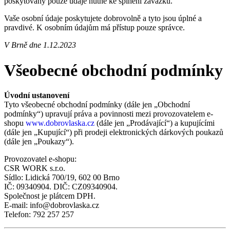
poskytovány pouze údaje nutné ke splnění závazku.
Vaše osobní údaje poskytujete dobrovolně a tyto jsou úplné a
pravdivé. K osobním údajům má přístup pouze správce.
V Brně dne 1.12.2023
Všeobecné obchodní podmínky
Úvodní ustanovení
Tyto všeobecné obchodní podmínky (dále jen „Obchodní
podmínky“) upravují práva a povinnosti mezi provozovatelem e-
shopu
www.dobrovlaska.cz
(dále jen „Prodávající“) a kupujícími
(dále jen „Kupující“) při prodeji elektronických dárkových poukazů
(dále jen „Poukazy“).
Provozovatel e-shopu:
CSR WORK s.r.o.
Sídlo: Lidická 700/19, 602 00 Brno
IČ: 09340904. DIČ: CZ09340904.
Společnost je plátcem DPH.
E-mail: info@dobrovlaska.cz
Telefon: 792 257 257